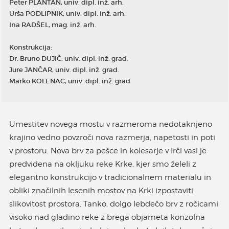
Peter PLANTAN, univ. dipl. inž. arh.
Urša PODLIPNIK, univ. dipl. inž. arh.
Ina RADŠEL, mag. inž. arh.
Konstrukcija:
Dr. Bruno DUJIČ, univ. dipl. inž. grad.
Jure JANČAR, univ. dipl. inž. grad.
Marko KOLENAC, univ. dipl. inž. grad
Umestitev novega mostu v razmeroma nedotaknjeno
krajino vedno povzroči nova razmerja, napetosti in poti
v prostoru. Nova brv za pešce in kolesarje v Irči vasi je
predvidena na okljuku reke Krke, kjer smo želeli z
elegantno konstrukcijo v tradicionalnem materialu in
obliki značilnih lesenih mostov na Krki izpostaviti
slikovitost prostora. Tanko, dolgo lebdečo brv z ročicami
visoko nad gladino reke z brega objameta konzolna