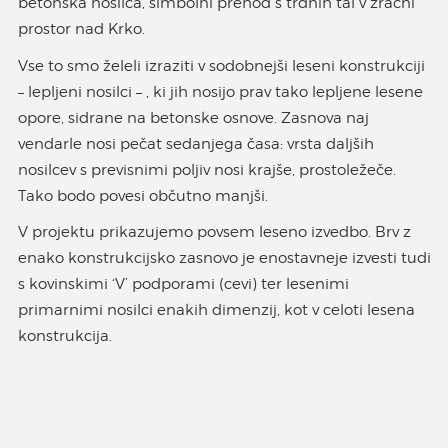
betonska nosilca, simbolni prehod s trdnih tal v zračni
prostor nad Krko.
Vse to smo želeli izraziti v sodobnejši leseni konstrukciji
– lepljeni nosilci – , ki jih nosijo prav tako lepljene lesene
opore, sidrane na betonske osnove. Zasnova naj
vendarle nosi pečat sedanjega časa: vrsta daljših
nosilcev s previsnimi poljiv nosi krajše, prostoležeče.
Tako bodo povesi občutno manjši.
V projektu prikazujemo povsem leseno izvedbo. Brv z
enako konstrukcijsko zasnovo je enostavneje izvesti tudi
s kovinskimi ‘V’ podporami (cevi) ter lesenimi
primarnimi nosilci enakih dimenzij, kot v celoti lesena
konstrukcija.