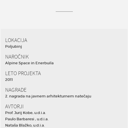
LOKACIJA
Poljubinj
NAROČNIK
Alpine Space in Enerbuila
LETO PROJEKTA
2011
NAGRADE
2. nagrada na javnem arhitekturnem natečaju
AVTORJI
Prof. Jurij Kobe, u.d.i.a.
Paulo Barbaresi , u.d.i.a.
Nataša Blažko, u.d.i.a.