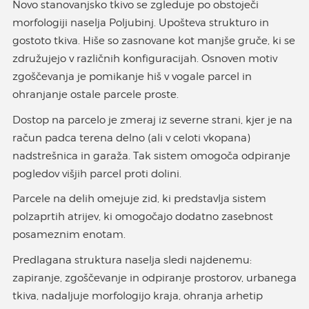
Novo stanovanjsko tkivo se zgleduje po obstoječi
morfologiji naselja Poljubinj. Upošteva strukturo in
gostoto tkiva. Hiše so zasnovane kot manjše gruče, ki se
združujejo v različnih konfiguracijah. Osnoven motiv
zgoščevanja je pomikanje hiš v vogale parcel in
ohranjanje ostale parcele proste.
Dostop na parcelo je zmeraj iz severne strani, kjer je na
račun padca terena delno (ali v celoti vkopana)
nadstrešnica in garaža. Tak sistem omogoča odpiranje
pogledov višjih parcel proti dolini.
Parcele na delih omejuje zid, ki predstavlja sistem
polzaprtih atrijev, ki omogočajo dodatno zasebnost
posameznim enotam.
Predlagana struktura naselja sledi najdenemu:
zapiranje, zgoščevanje in odpiranje prostorov, urbanega
tkiva, nadaljuje morfologijo kraja, ohranja arhetip