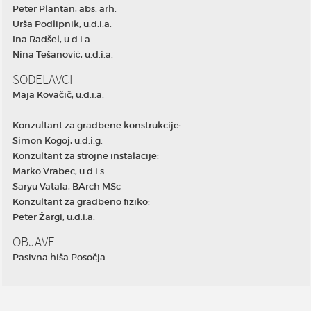
Peter Plantan, abs. arh.
Urša Podlipnik, u.d.i.a.
Ina Radšel, u.d.i.a.
Nina Tešanović, u.d.i.a.
SODELAVCI
Maja Kovačič, u.d.i.a.
Konzultant za gradbene konstrukcije:
Simon Kogoj, u.d.i.g.
Konzultant za strojne instalacije:
Marko Vrabec, u.d.i.s.
Saryu Vatala, BArch MSc
Konzultant za gradbeno fiziko:
Peter Žargi, u.d.i.a.
OBJAVE
Pasivna hiša Posočja